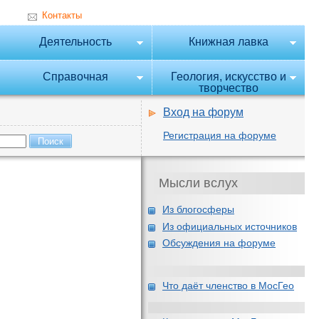
Контакты
Деятельность
Книжная лавка
Справочная
Геология, искусство и
творчество
Вход на форум
Регистрация на форуме
Мысли вслух
Из блогосферы
Из официальных источников
Обсуждения на форуме
Что даёт членство в МосГео