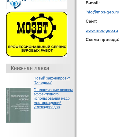
E-mail:
info@mos-geo.ru
Сайт:
www.mos-geo.ru
Схема проезда:
Книжная лавка
Новый законопроект
"О недрах"
Геологические основы
эффективного
использования недр
месторождений
углеводородов