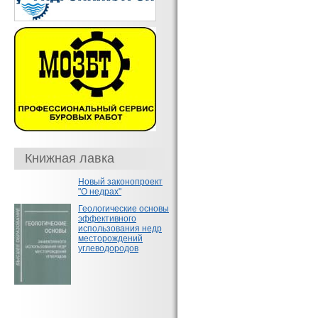
Книжная лавка
Новый законопроект
"О недрах"
Геологические основы
эффективного
использования недр
месторождений
углеводородов