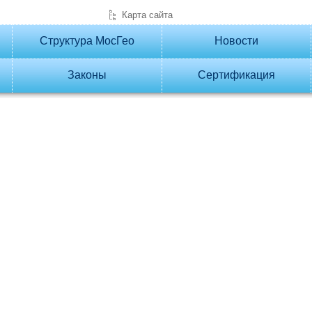
Карта сайта
Структура МосГео
Новости
Законы
Сертификация